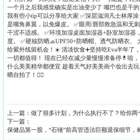
一个月之后我感觉确实是出油变少了 嘴巴也是干的
我有些小tip可以分享给大家 ✅深层滋润凡士林厚
是嘴角鼻翼，以免爆皮。 ✅眼周/唇部救急温和无刺
干涩不适感。 ✅环境加湿桌面加湿器+卧室加湿器，
度。 ✅硬核防晒🧢UPF50+防晒帽、透气防晒衣
给紫外线留机会！☀️ 清淡饮食➕坚持吃Eva半年了
一切都值得！ 现在已经在减少量慢慢准备停💊啦，
什么美美精华都便宜 趁着天气好美美画个妆出去玩
晒自拍了！🧚‍♀️
上一篇：
做了很多计划，为什么执行不了？给你两
下一篇：
保健品第一股，“石锤”前高管违法巨额退保细节，