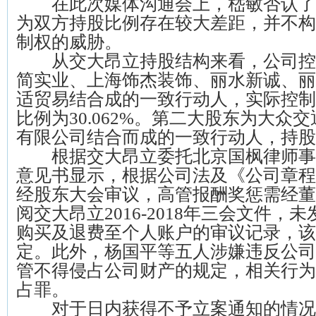
在此次媒体沟通会上，嵇敏否认了
为双方持股比例存在较大差距，并不构
制权的威胁。
从交大昂立持股结构来看，公司控
简实业、上海饰杰装饰、丽水新诚、丽
适贸易结合成的一致行动人，实际控制
比例为30.062%。第二大股东为大众
有限公司结合而成的一致行动人，持股比例
根据交大昂立委托北京国枫律师事
意见书显示，根据公司法及《公司章程
经股东大会审议，高管报酬奖惩需经董
阅交大昂立2016-2018年三会文件，
购买及退费至个人账户的审议记录，该
定。此外，杨国平等五人涉嫌违反公司
管不得侵占公司财产的规定，相关行为
占罪。
对于日内获得不予立案通知的情况