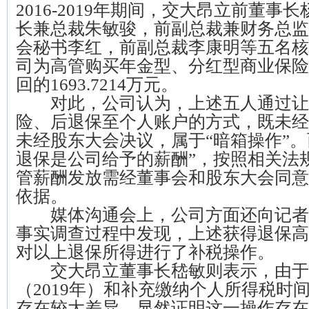
2016-2019年期间，交大昂立前董事
长兼总裁朱敏骏，前副总裁兼财务总监
会秘书李红，前副总裁李康明等五名核
司为高管购买年金型、分红型商业保险
回的1693.7214万元。
对此，公司认为，上述五人通过让
险、后退保至个人账户的方式，既未经
未经股东大会决议，属于“暗箱操作”。
退保是公司给予的薪酬”，按照相关法
管薪酬发放需经董事会和股东大会同意
依据。
媒体沟通会上，公司方面还向记者
事实调查过程中发现，上述获得退保高管
对以上退保所得进行了补税操作。
交大昂立董事长嵇敏则表示，由于
（2019年）和补充缴纳个人所得税时间
存在较大差异，显然证明这一操作存在